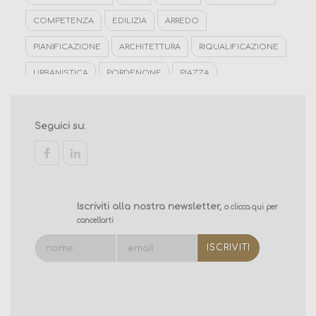
COMPETENZA
EDILIZIA
ARREDO
PIANIFICAZIONE
ARCHITETTURA
RIQUALIFICAZIONE
URBANISTICA
PORDENONE
PIAZZA
RISTRUTTURAZIONI
SCUOLE
ARCHITETTO
ENERGETICA
FOTOREALISMO
REDIGONDA
Seguici su:
SPAZI PUBBLICI
EDILIZIA CIMITERIALE
SPAZI URBANI
facebook
linkedin
Iscriviti alla nostra newsletter,
o clicca qui per
cancellarti