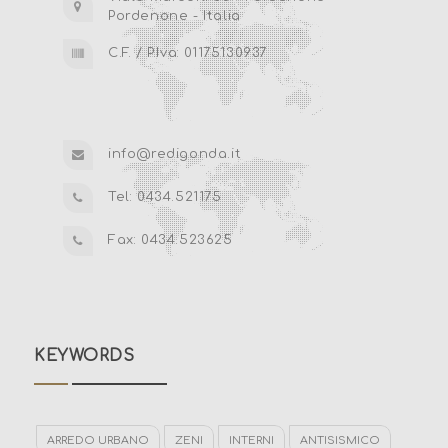
Pordenone - Italia
C.F. / P.Iva: 01175130937
info@redigonda.it
Tel: 0434.521175
Fax: 0434.523625
KEYWORDS
ARREDO URBANO
ZENI
INTERNI
ANTISISMICO