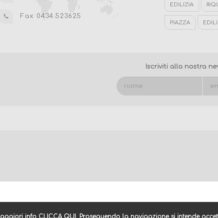
EDILIZIA
RIQ
Fax: 0434.523625
PIAZZA
EDILI
PORDENONE
ENERGETICA
Iscriviti alla nostra n
maggiori info
CLICCA QUI
. Proseguendo la navigazione si intende accet