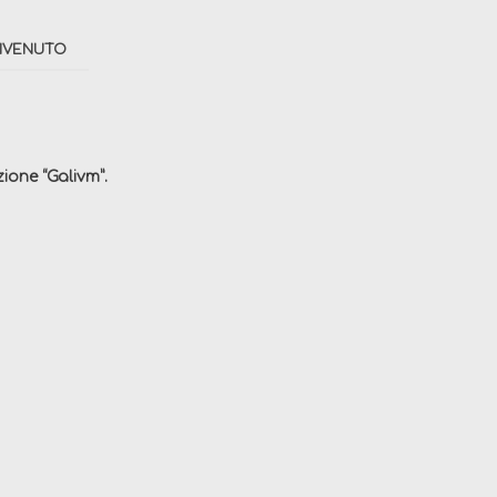
NVENUTO
zione “Galivm”.