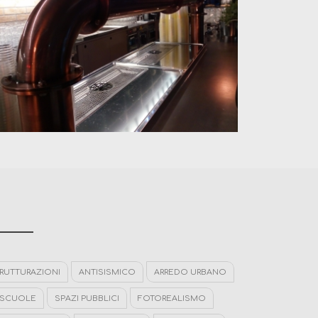
TRUTTURAZIONI
ANTISISMICO
ARREDO URBANO
SCUOLE
SPAZI PUBBLICI
FOTOREALISMO