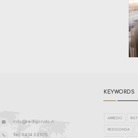
KEYWORDS
ARREDO
RIS
info@redigonda.it
REDIGONDA
Tel: 0434.521175