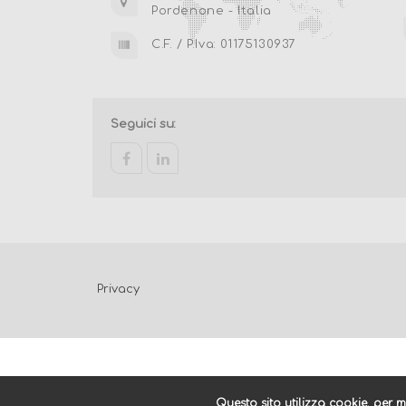
Pordenone - Italia
C.F. / P.Iva: 01175130937
Seguici su:
facebook
linkedin
Privacy
Questo sito utilizza cookie, per 