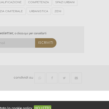
UALIFICAZIONE
COMPETENZA
SPAZI URBANI
ZIA CIMITERIALE
URBANISTICA
ZENI
ARCHITETTURA
ARCHITETTO
INTERNI
PIANIFICAZIONE
ewsletter,
o clicca qui per cancellarti
condividi su
tata la cookie policy.
HO LETTO